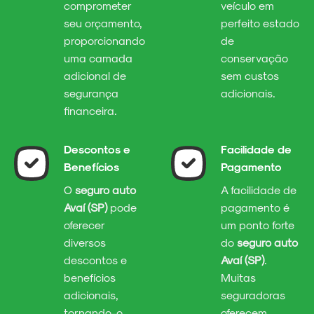
comprometer
veículo em
seu orçamento,
perfeito estado
proporcionando
de
uma camada
conservação
adicional de
sem custos
segurança
adicionais.
financeira.
Descontos e
Facilidade de
Benefícios
Pagamento
O
seguro auto
A facilidade de
Avaí (SP)
pode
pagamento é
oferecer
um ponto forte
diversos
do
seguro auto
descontos e
Avaí (SP)
.
benefícios
Muitas
adicionais,
seguradoras
tornando-o
oferecem