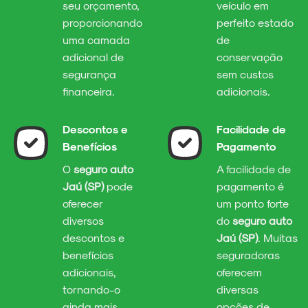
seu orçamento,
veículo em
proporcionando
perfeito estado
uma camada
de
adicional de
conservação
segurança
sem custos
financeira.
adicionais.
Descontos e
Facilidade de
Benefícios
Pagamento
O
seguro auto
A facilidade de
Jaú (SP)
pode
pagamento é
oferecer
um ponto forte
diversos
do
seguro auto
descontos e
Jaú (SP)
. Muitas
benefícios
seguradoras
adicionais,
oferecem
tornando-o
diversas
ainda mais
opções de