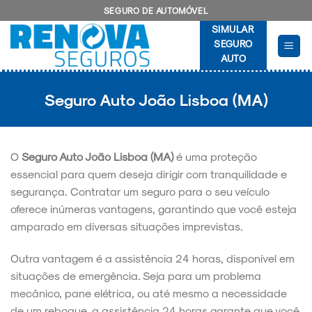
Skip
SEGURO DE AUTOMÓVEL
to
SIMULAR
content
SEGURO
AUTO
Seguro Auto João Lisboa (MA)
O
Seguro Auto João Lisboa (MA)
é uma proteção
essencial para quem deseja dirigir com tranquilidade e
segurança. Contratar um seguro para o seu veículo
oferece inúmeras vantagens, garantindo que você esteja
amparado em diversas situações imprevistas.
Outra vantagem é a assistência 24 horas, disponível em
situações de emergência. Seja para um problema
mecânico, pane elétrica, ou até mesmo a necessidade
de um reboque, a assistência 24 horas garante que você