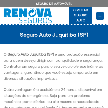
Skip
SEGURO DE AUTOMÓVEL
to
SIMULAR
content
SEGURO
AUTO
Seguro Auto Juquitiba (SP)
O
Seguro Auto Juquitiba (SP)
é uma proteção essencial
para quem deseja dirigir com tranquilidade e segurança.
Contratar um seguro para o seu veículo oferece inúmeras
vantagens, garantindo que você esteja amparado em
diversas situações imprevistas.
Outra vantagem é a assistência 24 horas, disponível em
situações de emergência. Seja para um problema
mecânico, pane elétrica, ou até mesmo a necessidade
de um reboque, a assistência 24 horas garante que você