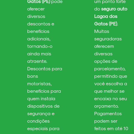
Gatos (PE)
pode
um ponto forte
oferecer
do
seguro auto
diversos
Lagoa dos
descontos e
Gatos (PE)
.
benefícios
Muitas
adicionais,
seguradoras
tornando-o
oferecem
ainda mais
diversas
atraente.
opções de
Descontos para
parcelamento,
bons
permitindo que
motoristas,
você escolha a
benefícios para
que melhor se
quem instala
encaixa no seu
dispositivos de
orçamento.
segurança e
Pagamentos
condições
podem ser
especiais para
feitos em até 10