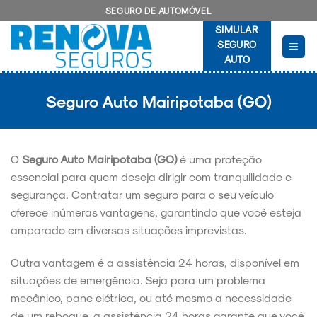
Skip
SEGURO DE AUTOMÓVEL
to
SIMULAR
content
SEGURO
AUTO
Seguro Auto Mairipotaba (GO)
O
Seguro Auto Mairipotaba (GO)
é uma proteção
essencial para quem deseja dirigir com tranquilidade e
segurança. Contratar um seguro para o seu veículo
oferece inúmeras vantagens, garantindo que você esteja
amparado em diversas situações imprevistas.
Outra vantagem é a assistência 24 horas, disponível em
situações de emergência. Seja para um problema
mecânico, pane elétrica, ou até mesmo a necessidade
de um reboque, a assistência 24 horas garante que você