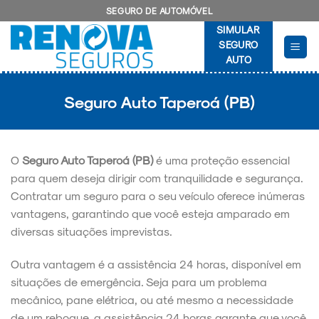
Skip
SEGURO DE AUTOMÓVEL
to
SIMULAR
content
SEGURO
AUTO
Seguro Auto Taperoá (PB)
O
Seguro Auto Taperoá (PB)
é uma proteção essencial
para quem deseja dirigir com tranquilidade e segurança.
Contratar um seguro para o seu veículo oferece inúmeras
vantagens, garantindo que você esteja amparado em
diversas situações imprevistas.
Outra vantagem é a assistência 24 horas, disponível em
situações de emergência. Seja para um problema
mecânico, pane elétrica, ou até mesmo a necessidade
de um reboque, a assistência 24 horas garante que você