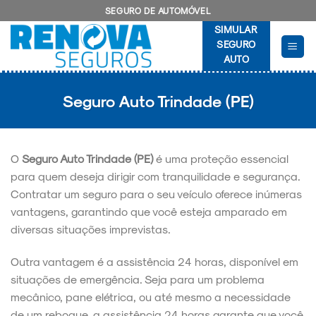
Skip
SEGURO DE AUTOMÓVEL
to
SIMULAR
content
SEGURO
AUTO
Seguro Auto Trindade (PE)
O
Seguro Auto Trindade (PE)
é uma proteção essencial
para quem deseja dirigir com tranquilidade e segurança.
Contratar um seguro para o seu veículo oferece inúmeras
vantagens, garantindo que você esteja amparado em
diversas situações imprevistas.
Outra vantagem é a assistência 24 horas, disponível em
situações de emergência. Seja para um problema
mecânico, pane elétrica, ou até mesmo a necessidade
de um reboque, a assistência 24 horas garante que você