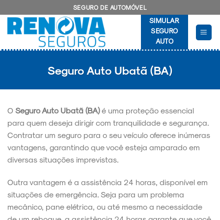
Skip
SEGURO DE AUTOMÓVEL
to
SIMULAR
content
SEGURO
AUTO
Seguro Auto Ubatã (BA)
O
Seguro Auto Ubatã (BA)
é uma proteção essencial
para quem deseja dirigir com tranquilidade e segurança.
Contratar um seguro para o seu veículo oferece inúmeras
vantagens, garantindo que você esteja amparado em
diversas situações imprevistas.
Outra vantagem é a assistência 24 horas, disponível em
situações de emergência. Seja para um problema
mecânico, pane elétrica, ou até mesmo a necessidade
de um reboque, a assistência 24 horas garante que você